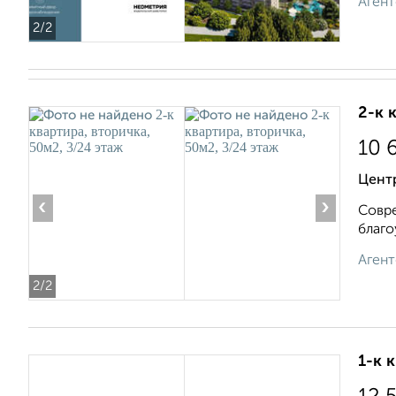
Агент
2
/2
2-к 
10 
Центр
‹
›
Совре
благо
Агент
2
/2
1-к 