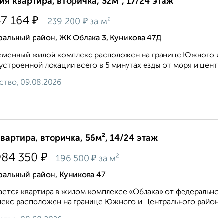
ия квартира, вторичка, 32м², 17/24 этаж
₽
47 164
₽
239 200
за м²
альный район, ЖК Облака 3, Куникова 47Д
менный жилой комплекс расположен на границе Южного и
устроенной локации всего в 5 минутах езды от моря и центра
ство, 09.08.2026
квартира, вторичка, 56м², 14/24 этаж
₽
984 350
₽
196 500
за м²
ральный район, Куникова 47
ется квартира в жилом комплексе «Облака» от федеральн
екс расположен на границе Южного и Центрального районо