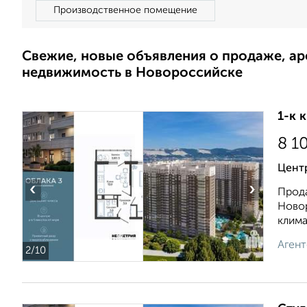
Производственное помещение
Свежие, новые объявления о продаже, а
недвижимость в Новороссийске
1-к 
8 1
Центр
‹
›
Прода
Новор
климат
Агент
2
/10