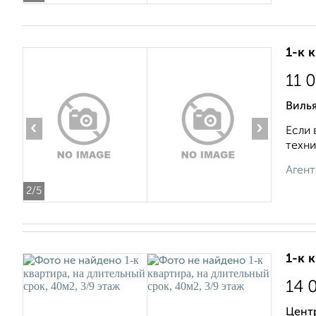
1-к 
11 
Виль
‹
›
Если 
техни
Агент
2
/5
1-к 
14 
Цент