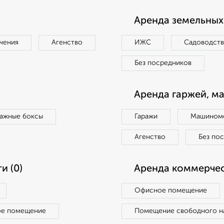
Аренда земельных 
чения
Агенство
ИЖС
Садоводст
Без посредников
Аренда гаржей, м
ражные боксы
Гаражи
Машиноме
Агенство
Без по
и (0)
Аренда коммерчес
Офисное помещение
ое помещение
Помещение свободного н