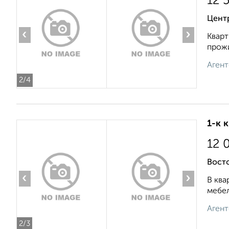
12 
Центр
‹
›
Кварт
прожи
Агент
2
/4
1-к 
12 
Вост
‹
›
В ква
мебел
Агент
2
/3