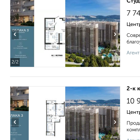
Студ
7 7
Центр
‹
›
Совре
благо
Агент
2
/2
2-к 
10 
Цент
‹
›
Прода
компл