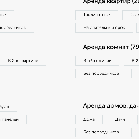
Аренда квартир (2
ные
1‑комнатные
2‑к
посредников
На длительный срок
Аренда комнат (79
В 2‑к квартире
В общежитии
В 2
Без посредников
Аренда домов, дач
аусы
п панелей
Дома
Дачи
Без посредников