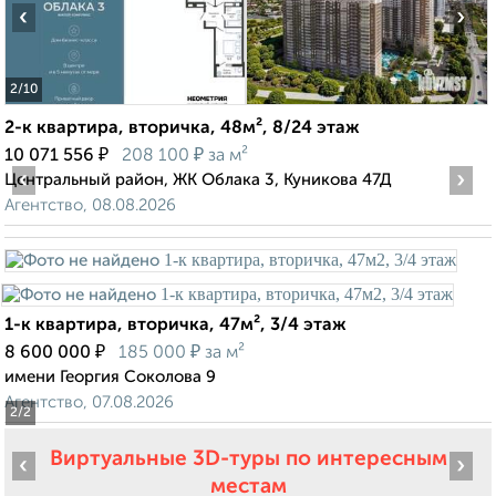
‹
›
2
/10
2-к квартира, вторичка, 48м², 8/24 этаж
₽
₽
10 071 556
208 100
за м²
‹
›
Центральный район, ЖК Облака 3, Куникова 47Д
Агентство, 08.08.2026
1-к квартира, вторичка, 47м², 3/4 этаж
₽
₽
8 600 000
185 000
за м²
имени Георгия Соколова 9
Агентство, 07.08.2026
2
/2
Виртуальные 3D-туры по интересным
‹
›
местам