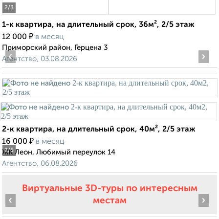
2
/3
1-к квартира, на длительный срок, 36м², 2/5 этаж
₽
12 000
в месяц
Приморский район, Герцена 3
‹
›
Агентство, 03.08.2026
2-к квартира, на длительный срок, 40м², 2/5 этаж
₽
16 000
в месяц
2
/5
ЖК Леон, Любимый переулок 14
Агентство, 06.08.2026
Виртуальные 3D-туры по интересным
‹
›
местам