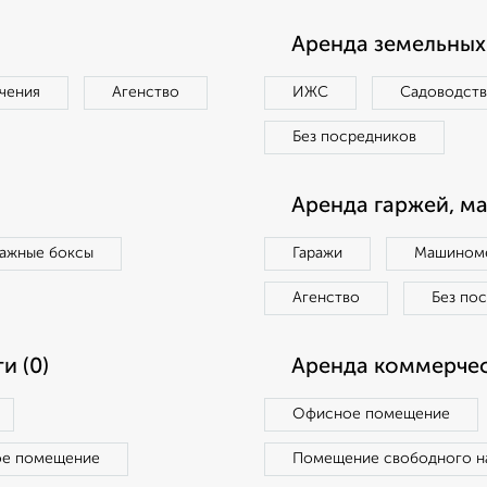
Аренда земельных 
чения
Агенство
ИЖС
Садоводст
Без посредников
Аренда гаржей, м
ражные боксы
Гаражи
Машиноме
Агенство
Без по
и (0)
Аренда коммерчес
Офисное помещение
ое помещение
Помещение свободного н