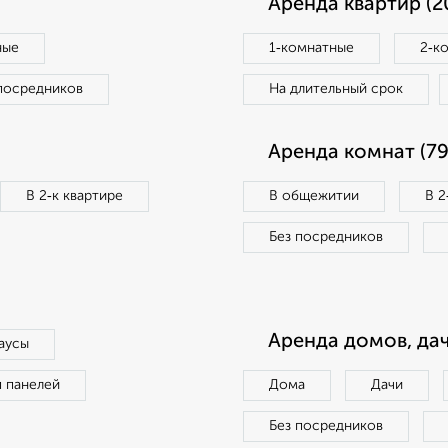
Аренда квартир (2
ные
1‑комнатные
2‑к
посредников
На длительный срок
Аренда комнат (79
В 2‑к квартире
В общежитии
В 2
Без посредников
Аренда домов, дач
аусы
п панелей
Дома
Дачи
Без посредников