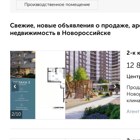
Производственное помещение
Свежие, новые объявления о продаже, а
недвижимость в Новороссийске
2-к 
12 
Центр
‹
›
Прода
Новор
климат
Агент
2
/10