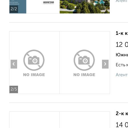
Агент
2
/2
1-к 
12 
Южны
‹
›
Есть 
Агент
2
/5
2-к 
14 