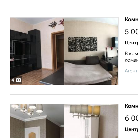
Комн
5 0
Цент
В ком
коман
Агент
4
Комн
6 0
Центр