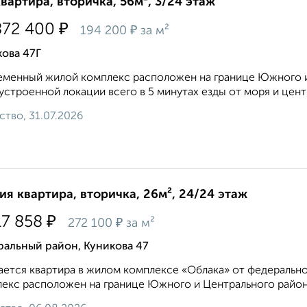
квартира, вторичка, 56м², 3/24 этаж
₽
872 400
₽
194 200
за м²
ова 47Г
менный жилой комплекс расположен на границе Южного и
устроенной локации всего в 5 минутах езды от моря и центра
ство, 31.07.2026
ия квартира, вторичка, 26м², 24/24 этаж
₽
17 858
₽
272 100
за м²
ральный район, Куникова 47
ется квартира в жилом комплексе «Облака» от федеральн
екс расположен на границе Южного и Центрального районо