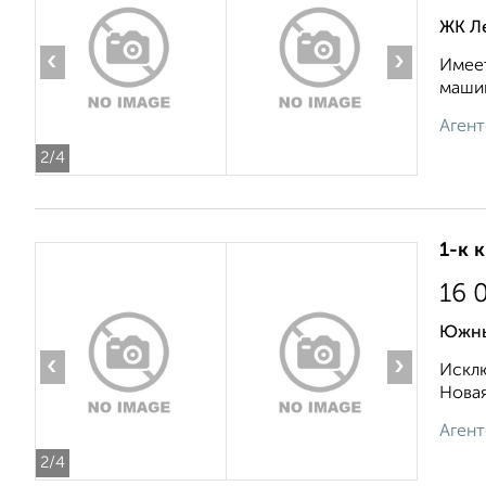
ЖК Л
‹
›
Имеет
машин
Агент
2
/4
1-к 
16 
Южны
‹
›
Исклю
Новая
Агент
2
/4