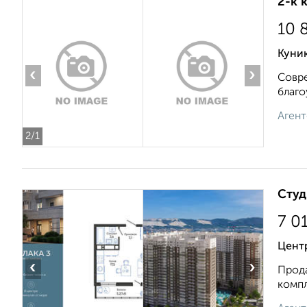
2-к 
10 
Куник
‹
›
Совре
благо
Агент
2
/1
Студ
7 0
Цент
‹
›
Прода
компл