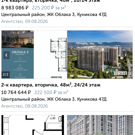
1-к квартира, вторичка, 40м², 20/24 этаж
₽
₽
8 983 086
225 200
за м²
Центральный район, ЖК Облака 3, Куникова 47Д
Агентство, 09.08.2026
‹
›
2
/2
2-к квартира, вторичка, 48м², 24/24 этаж
₽
₽
10 764 644
222 500
за м²
Центральный район, ЖК Облака 3, Куникова 47Д
Агентство, 08.08.2026