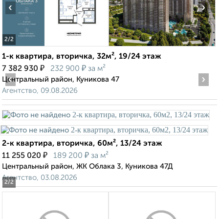
‹
›
2
/2
1-к квартира, вторичка, 32м², 19/24 этаж
₽
₽
7 382 930
232 900
за м²
‹
›
Центральный район, Куникова 47
Агентство, 09.08.2026
2-к квартира, вторичка, 60м², 13/24 этаж
₽
₽
11 255 020
189 200
за м²
Центральный район, ЖК Облака 3, Куникова 47Д
Агентство, 03.08.2026
2
/2